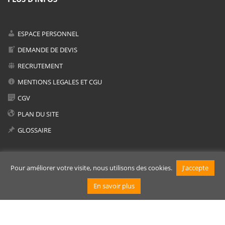
ESPACE PERSONNEL
DEMANDE DE DEVIS
RECRUTEMENT
MENTIONS LEGALES ET CGU
CGV
PLAN DU SITE
GLOSSAIRE
Pour améliorer votre visite, nous utilisons des cookies.
J'accepte
En savoir plus
© 2019 TRADUCTEO
Anglais
Allemand
Français
English
Deutsch
(
)
(
)