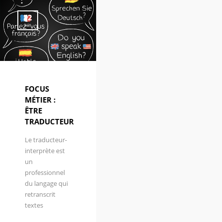
22
Juin
FOCUS
MÉTIER :
ÊTRE
TRADUCTEUR
Le traducteur-
interprète est
un
professionnel
du langage qui
retranscrit
textes