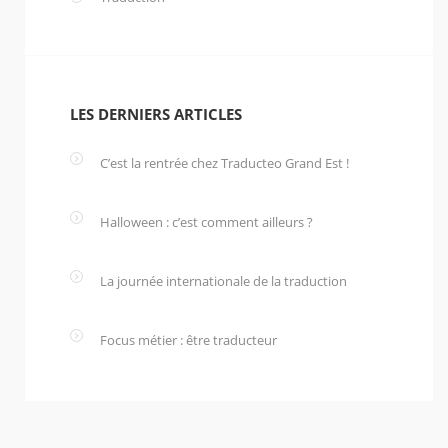
LES DERNIERS ARTICLES
C’est la rentrée chez Traducteo Grand Est !
24
septembre 2018
Halloween : c’est comment ailleurs ?
7 décembre
2016
La journée internationale de la traduction
15
juillet 2016
Focus métier : être traducteur
22 juin 2016