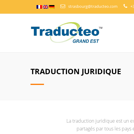
strasbourg@traducteo.com
+3
TRADUCTION JURIDIQUE
La traduction juridique est un 
partagés par tous les pays