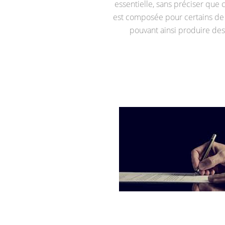
essentielle, sans préciser que
est composée pour certains de 
pouvant ainsi produire des 