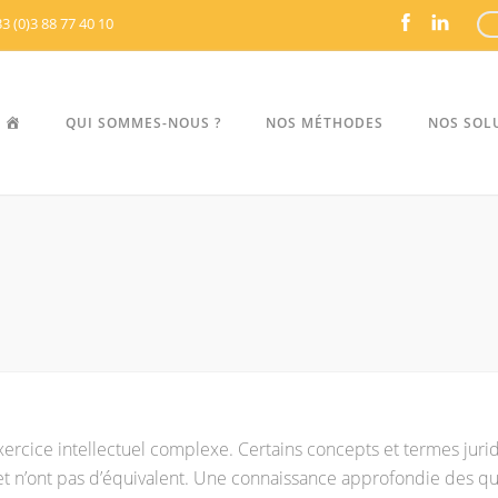
3 (0)3 88 77 40 10
ACCUEIL
QUI SOMMES-NOUS ?
NOS MÉTHODES
NOS SOL
exercice intellectuel complexe. Certains concepts et termes juri
 et n’ont pas d’équivalent. Une connaissance approfondie des qu