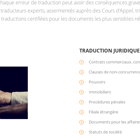
 chaque erreur de traduction peut avoir des conséquences grav
traducteurs experts, assermentés auprès des Cours d’Appel, tr
traductions certifiées pour les documents les plus sensibles né
TRADUCTION JURIDIQUE
Contrats commerciaux, contr
Clauses de non-concurrence,
Pouvoirs
Immobiliers
Procédures pénales
Filiale étrangère
Documents pour les affaire
Statuts de société