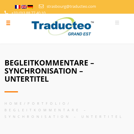
strasbourg@traducteo.com
+33 (0)3 88 77 40 10
DEMANDE DE DEVIS
ESPACE PERSONNEL
BEGLEITKOMMENTARE –
SYNCHRONISATION –
UNTERTITEL
HOME
PORTFOLIO
BEGLEITKOMMENTARE –
SYNCHRONISATION – UNTERTITEL