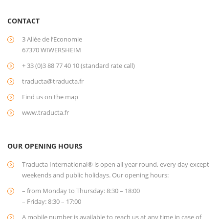
CONTACT
3 Allée de l’Economie
67370 WIWERSHEIM
+ 33 (0)3 88 77 40 10 (standard rate call)
traducta@traducta.fr
Find us on the map
www.traducta.fr
OUR OPENING HOURS
Traducta International® is open all year round, every day except
weekends and public holidays. Our opening hours:
– from Monday to Thursday: 8:30 – 18:00
– Friday: 8:30 – 17:00
A mobile number is available to reach us at any time in case of