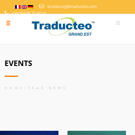
strasbourg@traducteo.com
+33 (0)3 88 77 40 10
DEMANDE DE DEVIS
ESPACE PERSONNEL
EVENTS
HOME
TRAD'NEWS