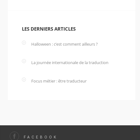
LES DERNIERS ARTICLES
Halloween : c’est comment ailleurs ?
7 December
2016
La journée internationale de la traduction
15 July
2016
Focus métier : être traducteur
22 June 2016
FACEBOOK