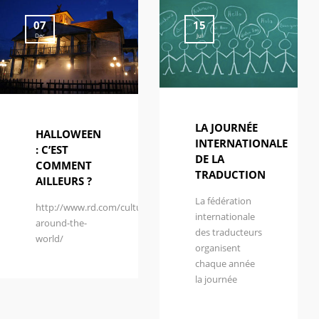
07
15
Dec
Jul
LA JOURNÉE
HALLOWEEN
INTERNATIONALE
: C’EST
DE LA
COMMENT
TRADUCTION
AILLEURS ?
La fédération
http://www.rd.com/culture/halloween-
internationale
around-the-
des traducteurs
world/
organisent
chaque année
la journée