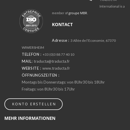
International is a
groupe MBR
member of
.
KONTACT
Adresse :
3 Allée de l’Economie, 67370
WIWERSHEIM
TELEFON :
+33 (0)3 88 77 40 10
MAIL:
traducta@traducta.fr
WEBSITE :
www.traducta.fr
ÖFFNUNGSZEITEN :
Montags bis Donnerstags: von 8Uhr30 bis 18Uhr
Freitags: von 8Uhr30 bis 17Uhr
KONTO ERSTELLEN
MEHR INFORMATIONEN