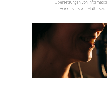
Übersetzungen von Informations
Voice-overs von Mutterspra