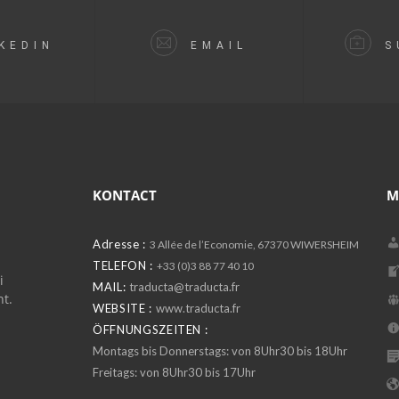
KEDIN
EMAIL
S
KONTACT
M
Adresse :
3 Allée de l’Economie, 67370 WIWERSHEIM
TELEFON :
+33 (0)3 88 77 40 10
i
MAIL:
traducta@traducta.fr
ht.
WEBSITE :
www.traducta.fr
ÖFFNUNGSZEITEN :
Montags bis Donnerstags: von 8Uhr30 bis 18Uhr
Freitags: von 8Uhr30 bis 17Uhr