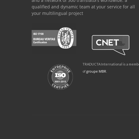
and a network of 300 translators worldwide: a
qualified and dynamic team at your service for all
your multilingual project
TRADUCTA International is a memb
groupe MBR
of
.