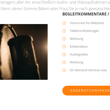
trägern aller Art, einschließlich Audio- und Videoaufnahmen a
chlern, deren Stimme (Mann oder Frau) Sie je nach gewünscht
BEGLEITKOMMENTARE / 
Voice-over für Websites
Telefonmitteilungen
Werbung
Erklärvideos
Audioguides
Werbung
On Demand Services usw.
ANGEBOTSANFRAG