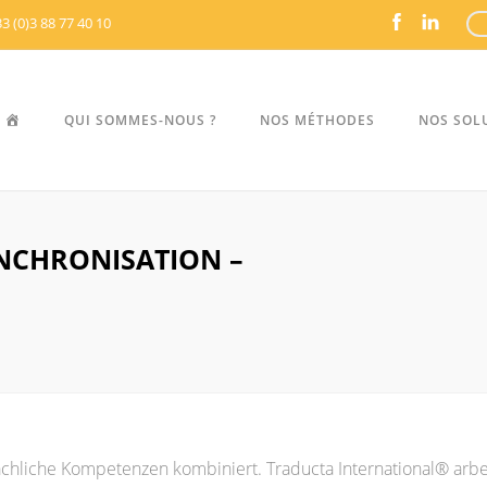
3 (0)3 88 77 40 10
ACCUEIL
QUI SOMMES-NOUS ?
NOS MÉTHODES
NOS SOL
NCHRONISATION –
hliche Kompetenzen kombiniert. Traducta International® arbei